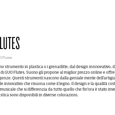
CERCANDO?
LUTES
 I PRODOTTI...
O Flutes
Cosa stai cercando?
no strumento in plastica o i grenaditte, dal design innnovativo, d
o di GUO Flutes. Suono gli propone al miglior prezzo online e offre
igenze. Questi strumenti nascono dalla geniale mente dell'artig
e innovativo che risuona come il legno. Il design e la qualità cos
usicale che si differenzia da tutto quello che fin'ora è stato in
astica sono disponibili in diverse colorazioni.
LA STORIA
ABOUT