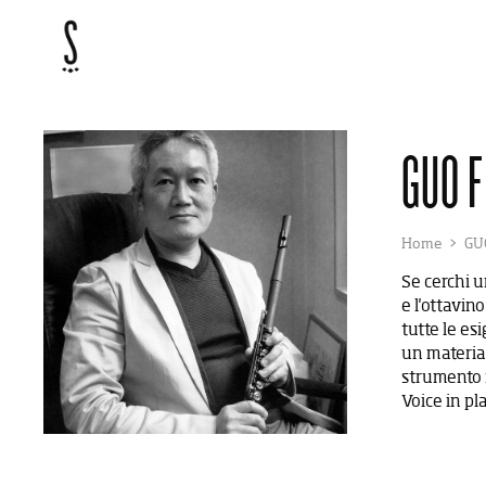
ACCEDI
COSA STAI 
GUO F
CERCA TRA
SHOP
Home
GU
SERVIZI
Se cerchi u
e l'ottavin
MARCHI
tutte le es
un material
strumento m
Voice in pl
EVENTI E NEWS
HOW TO