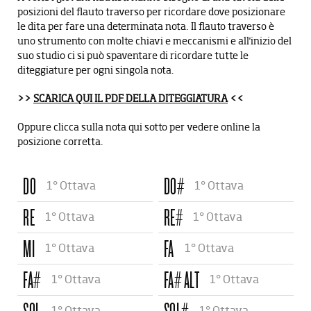
CARTA DEL DOCENTE
NEWSLETTER
posizioni del flauto traverso per ricordare dove posizionare
le dita per fare una determinata nota. Il flauto traverso è
CONTATTI
uno strumento con molte chiavi e meccanismi e all'inizio del
suo studio ci si può spaventare di ricordare tutte le
diteggiature per ogni singola nota.
>>
SCARICA QUI IL PDF DELLA DITEGGIATURA
<<
Oppure clicca sulla nota qui sotto per vedere online la
posizione corretta.
DO
DO#
1° Ottava
1° Ottava
RE
RE#
1° Ottava
1° Ottava
MI
FA
1° Ottava
1° Ottava
FA#
FA# ALT
1° Ottava
1° Ottava