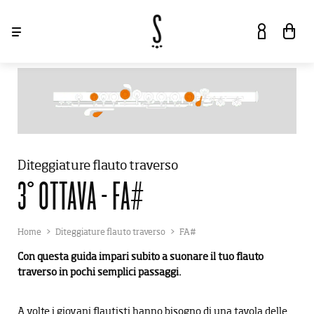
ACCEDI
SHOP
Diteggiature flauto traverso
SERVIZI
3° OTTAVA - FA#
MARCHI
Home
Diteggiature flauto traverso
FA#
Con questa guida impari subito a suonare il tuo flauto
EVENTI E NEWS
LA STORIA
traverso in pochi semplici passaggi.
HOW TO
ABOUT
A volte i giovani flautisti hanno bisogno di una tavola delle