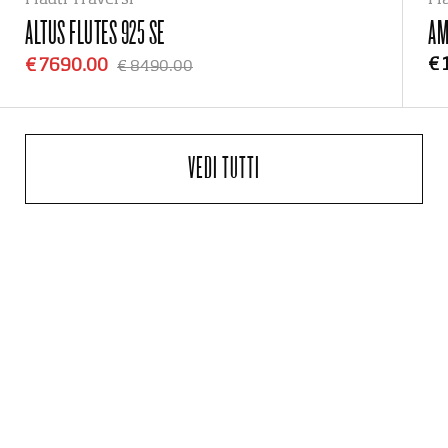
Flauti Traversi
Fl
ALTUS FLUTES
925 SE
AM
€ 
€ 7690.00
€ 8490.00
VEDI TUTTI