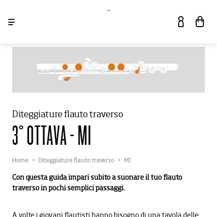
ACCEDI
SHOP
Diteggiature flauto traverso
SERVIZI
3° OTTAVA - MI
MARCHI
Home
Diteggiature flauto traverso
MI
Con questa guida impari subito a suonare il tuo flauto
EVENTI E NEWS
LA STORIA
traverso in pochi semplici passaggi.
HOW TO
ABOUT
A volte i giovani flautisti hanno bisogno di una tavola delle