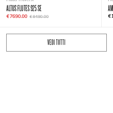
Flauti Traversi
Fl
ALTUS FLUTES
925 SE
AM
€ 
€ 7690.00
€ 8490.00
VEDI TUTTI