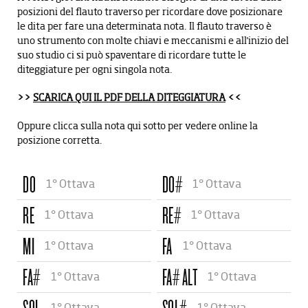
CARTA DEL DOCENTE
NEWSLETTER
posizioni del flauto traverso per ricordare dove posizionare
le dita per fare una determinata nota. Il flauto traverso è
CONTATTI
uno strumento con molte chiavi e meccanismi e all'inizio del
suo studio ci si può spaventare di ricordare tutte le
diteggiature per ogni singola nota.
>>
SCARICA QUI IL PDF DELLA DITEGGIATURA
<<
Oppure clicca sulla nota qui sotto per vedere online la
posizione corretta.
DO
DO#
1° Ottava
1° Ottava
RE
RE#
1° Ottava
1° Ottava
MI
FA
1° Ottava
1° Ottava
FA#
FA# ALT
1° Ottava
1° Ottava