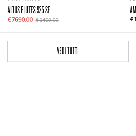
Flauti Traversi
Fl
ALTUS FLUTES
925 SE
AM
€ 
€ 7690.00
€ 8490.00
VEDI TUTTI