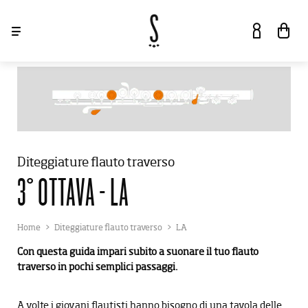
ACCEDI
SHOP
Diteggiature flauto traverso
SERVIZI
3° OTTAVA - LA
MARCHI
Home
Diteggiature flauto traverso
LA
Con questa guida impari subito a suonare il tuo flauto
EVENTI E NEWS
LA STORIA
traverso in pochi semplici passaggi.
HOW TO
ABOUT
A volte i giovani flautisti hanno bisogno di una tavola delle