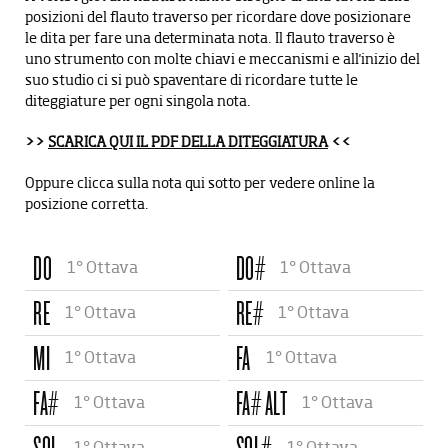
CARTA DEL DOCENTE
NEWSLETTER
posizioni del flauto traverso per ricordare dove posizionare
le dita per fare una determinata nota. Il flauto traverso è
CONTATTI
uno strumento con molte chiavi e meccanismi e all'inizio del
suo studio ci si può spaventare di ricordare tutte le
diteggiature per ogni singola nota.
>>
SCARICA QUI IL PDF DELLA DITEGGIATURA
<<
Oppure clicca sulla nota qui sotto per vedere online la
posizione corretta.
DO
DO#
1° Ottava
1° Ottava
RE
RE#
1° Ottava
1° Ottava
MI
FA
1° Ottava
1° Ottava
FA#
FA# ALT
1° Ottava
1° Ottava